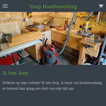
Ga
Youp Houtbewerking
direct
naar
de
hoofdinhoud
Ik ben Joep
Welkom op mijn website! Ik ben Joep, ik houd van houtbewerking
en besteed daar graag een deel van mijn tijd aan.